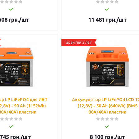
608
грн.
/шт
11 481
грн.
/шт
Гарантия 5 лет
р LP LiFePO4 для ИБП
Аккумулятор LP LiFePO4 LCD 1
2,8V) - 90 Ah (1152Wh)
(12,8V) - 50 Ah (640Wh) (BMS
80A/40A) пластик
80A/40А) пластик
 745
грн.
/шт
8 100
грн.
/шт