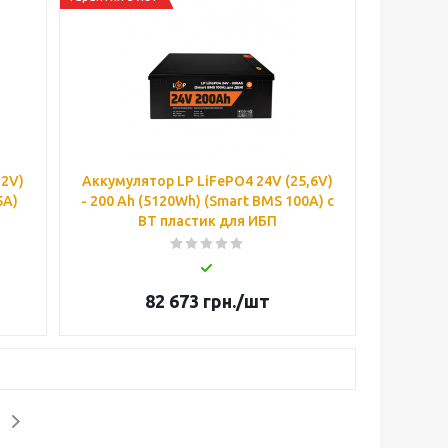
,2V)
Аккумулятор LP LiFePO4 24V (25,6V)
5A)
- 200 Ah (5120Wh) (Smart BMS 100А) с
BT пластик для ИБП
82 673
грн.
/шт