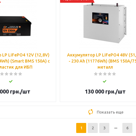
 LP LiFePO4 12V (12,8V)
Аккумулятор LP LiFePO4 48V (51
44Wh) (Smart BMS 150А) с
- 230 Ah (11776Wh) (BMS 150A/7
ластик для ИБП
металл
 000
грн.
/шт
130 000
грн.
/шт
Показать еще
1
2
3
6