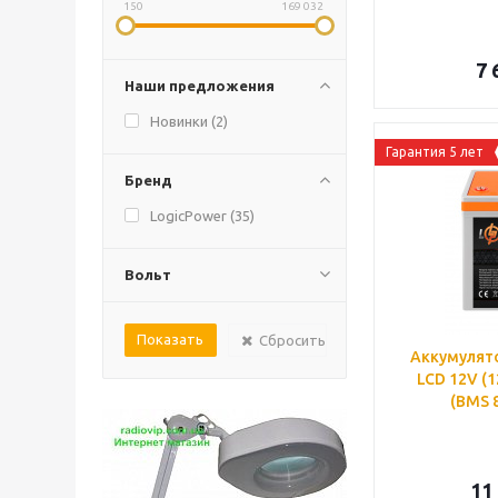
150
169 032
7 
Наши предложения
Новинки (
2
)
Гарантия 5 лет
Бренд
LogicPower (
35
)
Вольт
Сбросить
Аккумулято
LCD 12V (1
(BMS 
11