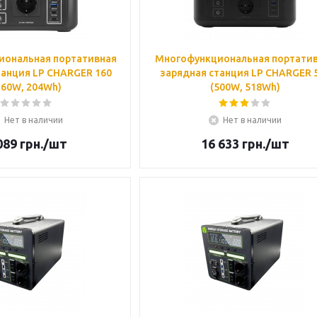
иональная портативная
Многофункциональная портати
танция LP CHARGER 160
зарядная станция LP CHARGER 
160W, 204Wh)
(500W, 518Wh)
Нет в наличии
Нет в наличии
089
грн.
/шт
16 633
грн.
/шт