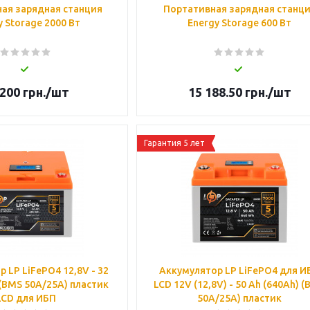
ая зарядная станция
Портативная зарядная станц
y Storage 2000 Вт
Energy Storage 600 Вт
 200
грн.
/шт
15 188.50
грн.
/шт
Гарантия 5 лет
 LP LiFePO4 12,8V - 32
Аккумулятор LP LiFePO4 для И
(BMS 50А/25A) пластик
LCD 12V (12,8V) - 50 Ah (640Ah) 
LCD для ИБП
50A/25A) пластик