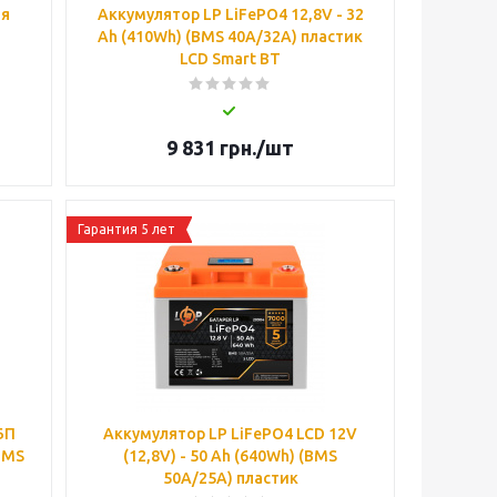
ия
Аккумулятор LP LiFePO4 12,8V - 32
Ah (410Wh) (BMS 40А/32A) пластик
LCD Smart BT
9 831
грн.
/шт
Гарантия 5 лет
БП
Аккумулятор LP LiFePO4 LCD 12V
(BMS
(12,8V) - 50 Ah (640Wh) (BMS
50A/25A) пластик