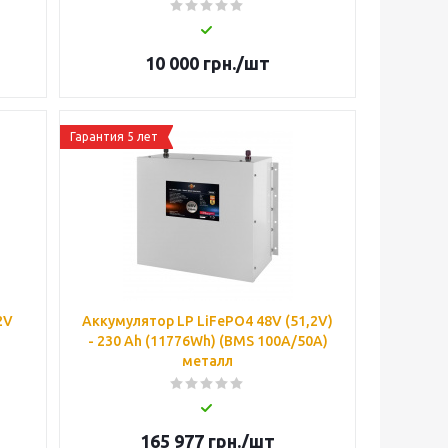
10 000
грн.
/шт
Гарантия 5 лет
2V
Аккумулятор LP LiFePO4 48V (51,2V)
- 230 Ah (11776Wh) (BMS 100A/50A)
металл
165 977
грн.
/шт