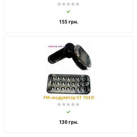
155
грн.
FM-модулятор ST 704 D
130
грн.