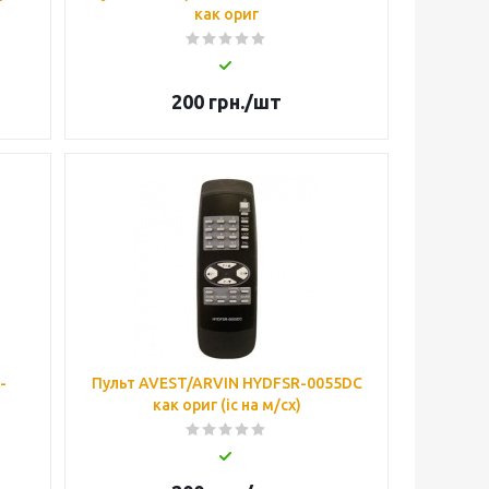
как ориг
200
грн.
/шт
-
Пульт AVEST/ARVIN HYDFSR-0055DC
как ориг (ic на м/сх)