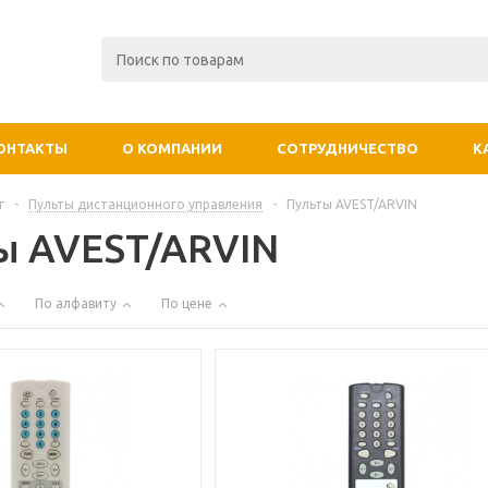
ОНТАКТЫ
О КОМПАНИИ
СОТРУДНИЧЕСТВО
К
г
-
Пульты дистанционного управления
-
Пульты AVEST/ARVIN
ы AVEST/ARVIN
По алфавиту
По цене