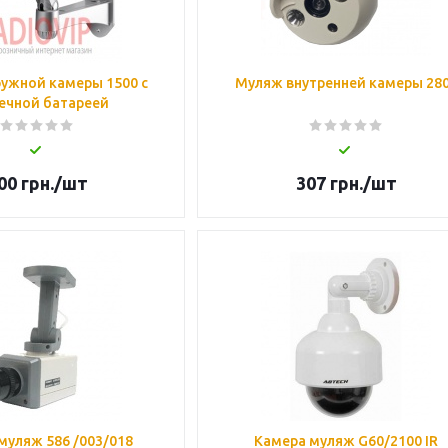
ужной камеры 1500 с
Муляж внутренней камеры 28
ечной батареей
00
грн.
/шт
307
грн.
/шт
муляж 586 /003/018
Камера муляж G60/2100 IR