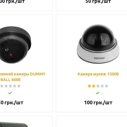
00
грн.
/шт
50
грн.
/шт
ренней камеры DUMMY
Камера муляж 1500B
BALL 6688
50
грн.
/шт
100
грн.
/шт