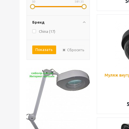
5
50
581.35
Бренд
China (
17
)
Сбросить
Муляж внут