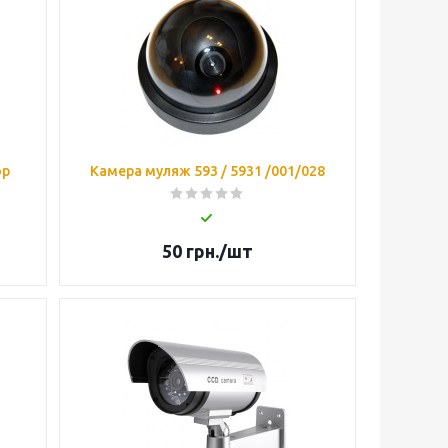
ор
Камера муляж 593 / 5931 /001/028
50
грн.
/шт