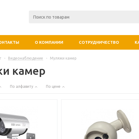
ОНТАКТЫ
О КОМПАНИИ
СОТРУДНИЧЕСТВО
К
г
-
Видеонаблюдение
-
Муляжи камер
и камер
По алфавиту
По цене