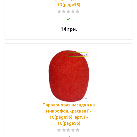
1D(page95)
14
грн.
Паралоновая насадка на
микрофон,красная F-
1C(page95), арт. F-
1C(page95)