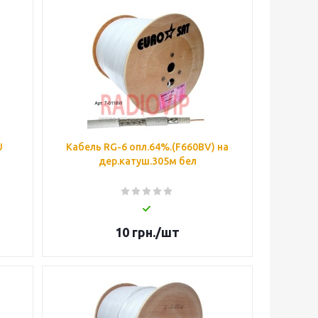
U
Кабель RG-6 опл.64%.(F660BV) на
дер.катуш.305м бел
10
грн.
/шт