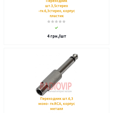
Переходник
шт.3,5стерео
-гн.6,3стерео, корпус
пластик
4
грн.
/шт
Переходник шт.6,3
монo- гн.RCA, корпус
металл