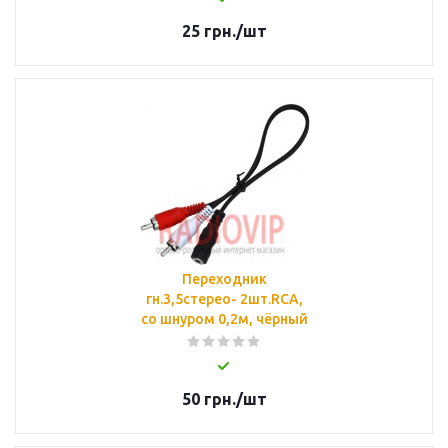
25
грн.
/шт
Переходник
гн.3,5стерео- 2шт.RCA,
co шнуром 0,2м, чёрный
50
грн.
/шт