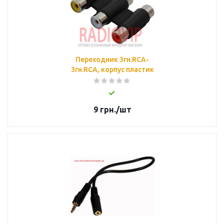
Переходник 3гн.RCA-
3гн.RCA, корпус пластик
9
грн.
/шт