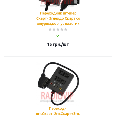
Переходник штекер
Скарт- 3гнездо Скарт со
шнуром,корпус пластик
15
грн.
/шт
Переходн.
шт.Скарт-2гн.Скарт+3гн.RCA+гн.mini