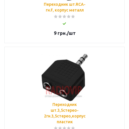
Переходник шт.RCA-
гн.F, корпус металл
9
грн.
/шт
Переходник
шт.3,5стерео-
2гн.3,5стерео,корпус
пластик