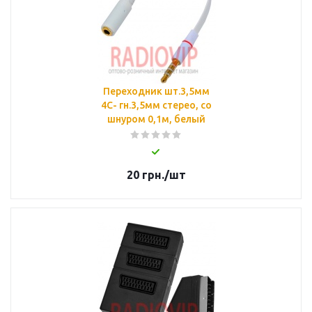
Переходник шт.3,5мм
4С- гн.3,5мм стерео, co
шнуром 0,1м, белый
20
грн.
/шт