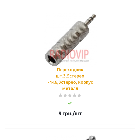
Переходник
шт.3,5стерео
-гн.6,3стерео, корпус
металл
9
грн.
/шт