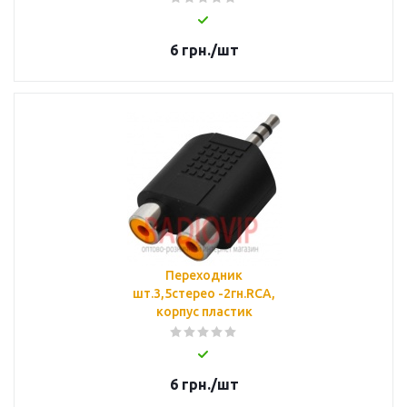
6
грн.
/шт
Переходник
шт.3,5стерео -2гн.RCA,
корпус пластик
6
грн.
/шт