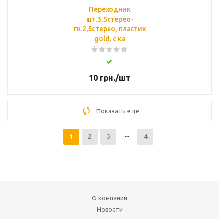
Переходник
шт.3,5стерео-
гн.2,5стерео, пластик
gold, с ка
10
грн.
/шт
Показать еще
1
2
3
4
О компании
Новости