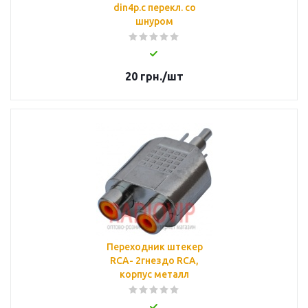
din4p.с перекл. со
шнуром
20
грн.
/шт
Переходник штекер
RCA- 2гнездо RCA,
корпус металл