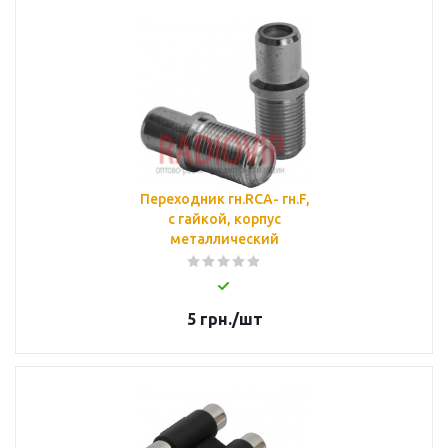
Переходник гн.RCA- гн.F,
c гайкой, корпус
металлический
5
грн.
/шт