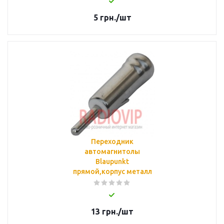
5
грн.
/шт
Переходник
автомагнитолы
Blaupunkt
прямой,корпус металл
13
грн.
/шт