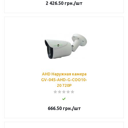
2 426.50
грн.
/шт
AHD Наружная камера
GV-045-AHD-G-COO10-
20 720Р
666.50
грн.
/шт