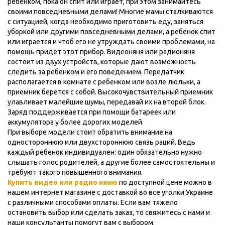
ребенком, пока он спит или играет, при этом занимайтесь
своими повседневными делами! Многие мамы сталкиваются
с ситуацией, когда необходимо приготовить еду, заняться
уборкой или другими повседневными делами, а ребенок спит
или играется и чтоб его не утруждать своими проблемами, на
помощь придет этот прибор. Видеоняня или радионяня
состоит из двух устройств, которые дают возможность
следить за ребенком и его поведением. Передатчик
располагается в комнате с ребенком или возле люльки, а
приемник берется с собой. Высокочувствительный приемник
улавливает малейшие шумы, передавай их на второй блок.
Заряд поддерживается при помощи батареек или
аккумулятора у более дорогих моделей.
При выборе модели стоит обратить внимание на
одностороннюю или двухстороннюю связь раций. Ведь
каждый ребенок индивидуален: один обязательно нужно
слышать голос родителей, а другие более самостоятельны и
требуют такого повышенного внимания.
Купить видео или радио няню
по доступной цене можно в
нашем интернет магазине с доставкой во все уголки Украине
с различными способами оплаты. Если вам тяжело
остановить выбор или сделать заказ, то свяжитесь с нами и
наши консультанты помогут вам с выбором.