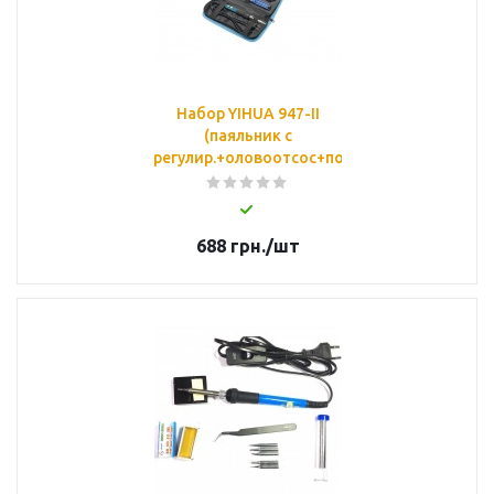
Набор YIHUA 947-II
(паяльник с
регулир.+оловоотсос+подставка+5наконеч
688
грн.
/шт