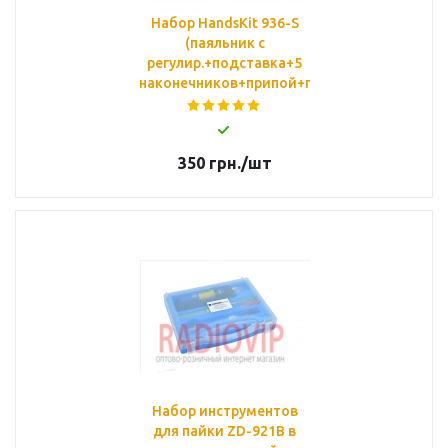
Набор HandsKit 936-S
(паяльник с
регулир.+подставка+5
наконечников+припой+пинцет+флюс)
350
грн.
/шт
Набор инструментов
для пайки ZD-921B в