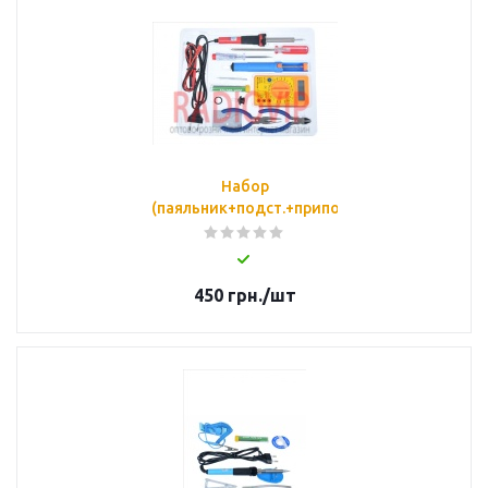
Набор
(паяльник+подст.+припой+отсос+тестер+к
450
грн.
/шт