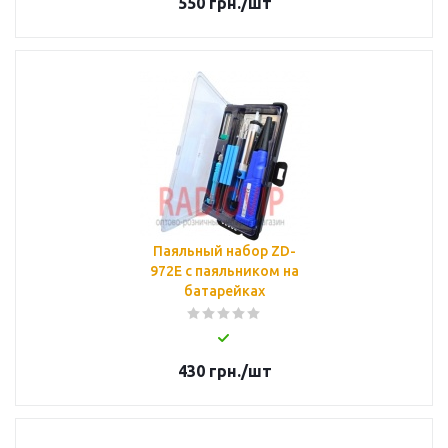
550
грн.
/шт
Паяльный набор ZD-
972E с паяльником на
батарейках
430
грн.
/шт