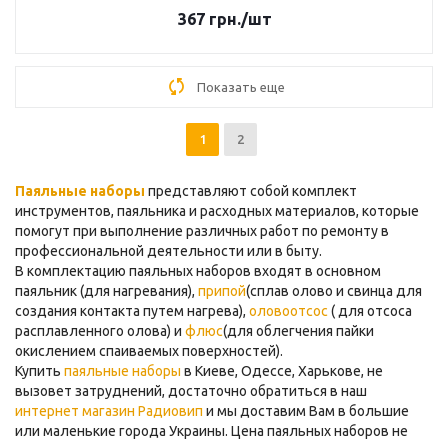
367
грн.
/шт
Показать еще
1
2
Паяльные наборы
представляют собой комплект
инструментов, паяльника и расходных материалов, которые
помогут при выполнение различных работ по ремонту в
профессиональной деятельности или в быту.
В комплектацию паяльных наборов входят в основном
паяльник (для нагревания),
припой
(сплав олово и свинца для
создания контакта путем нагрева),
оловоотсос
( для отсоса
расплавленного олова) и
флюс
(для облегчения пайки
окислением спаиваемых поверхностей).
Купить
паяльные наборы
в Киеве, Одессе, Харькове, не
вызовет затруднений, достаточно обратиться в наш
интернет магазин Радиовип
и мы доставим Вам в большие
или маленькие города Украины. Цена паяльных наборов не