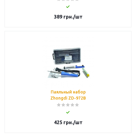
389
грн.
/шт
Паяльный набор
Zhongdi ZD-972В
425
грн.
/шт