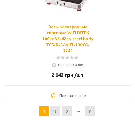
Весы электронные
торговые WIFI BITEK
100кг 32х42см steel body
TCS-R-S-WIFI-100KG-
3242
Нет в наличии
2 042
грн.
/шт
Показать еще
1
2
3
7