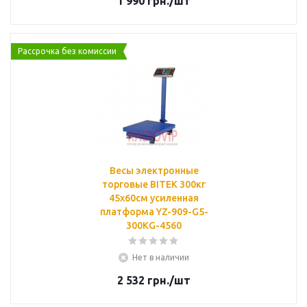
1 990
грн.
/шт
Рассрочка без комиссии
Весы электронные
торговые BITEK 300кг
45х60см усиленная
платформа YZ-909-G5-
300KG-4560
Нет в наличии
2 532
грн.
/шт