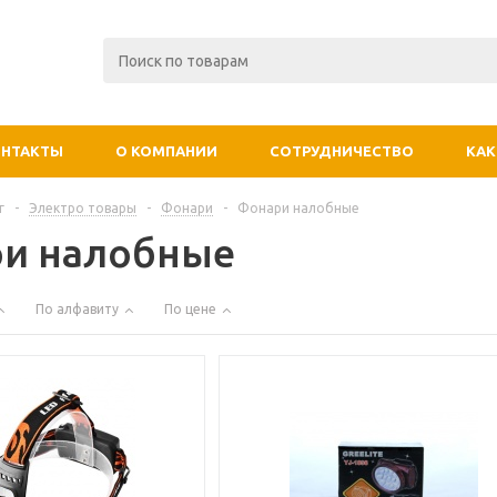
ОНТАКТЫ
О КОМПАНИИ
СОТРУДНИЧЕСТВО
КАК
г
-
Электро товары
-
Фонари
-
Фонари налобные
и налобные
По алфавиту
По цене