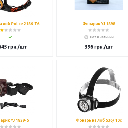
а лоб Police 2186-T6
Фонарик YJ 1898
Нет в наличии
645
грн.
/шт
396
грн.
/шт
арик YJ 1829-5
Фонарь на лоб 536/ 10c