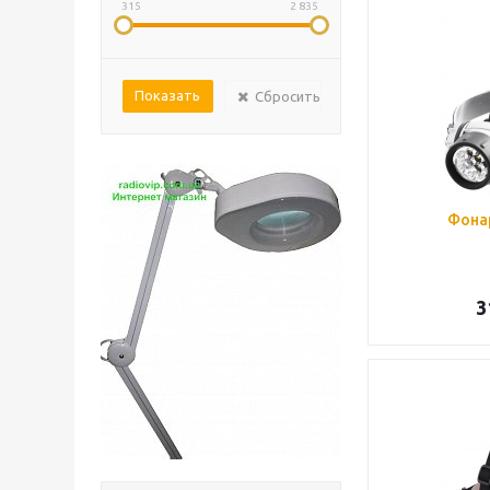
315
2 835
Сбросить
Фонар
3