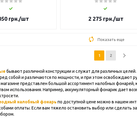
050
грн.
/шт
2 275
грн.
/шт
Показать еще
1
2
ные
бывают различной конструкции и служат для различных целей
ред собой и различаются по мощности, и при этом освобождают ру
 магазине представлен большой ассортимент налобных фонарей, 
твом использования. Например, аккумуляторный фонарик дает возм
ктросети.
иодный налобный фонарь
по доступной цене можно в нашем инте
обами оплаты. Если вам тяжело остановить выбор или сделать зак
ыбором.