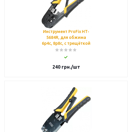
Инструмент ProFix HT-
5684R, для обжима
6p4c, 8p8c, с трещёткой
240
грн.
/шт