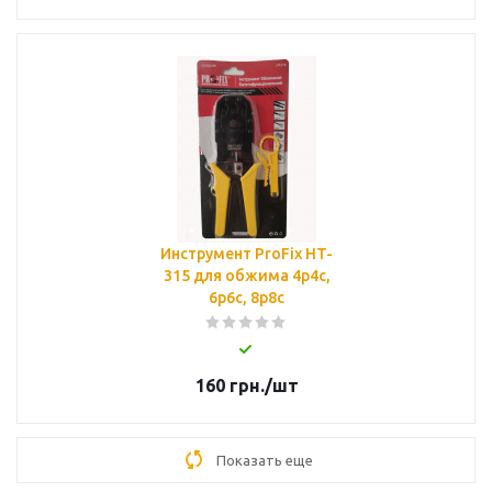
Инструмент ProFix HT-
315 для обжима 4p4c,
6p6c, 8p8c
160
грн.
/шт
Показать еще