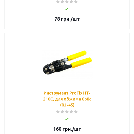
78
грн.
/шт
Инструмент ProFix HT-
210C, для обжима 8p8c
(RJ-45)
160
грн.
/шт