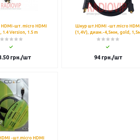
 HDMI-шт. micro HDMI
Шнур шт.HDMI -шт.micro HDM
, 1.4 Version, 1.5 m
(1,4V), диам.-4,5мм, gold, 1,5
3.50
грн.
/шт
94
грн.
/шт
HDMI -шт.micro HDMI