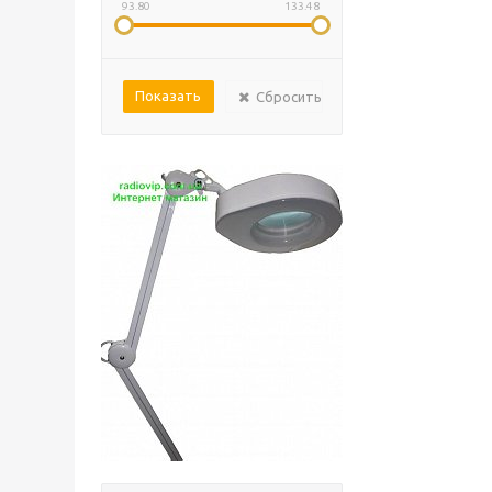
93.80
133.48
Сбросить