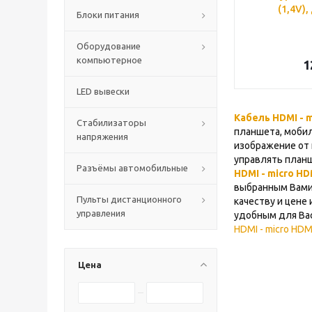
(1,4V),
Блоки питания
Оборудование
компьютерное
1
LED вывески
Кабель HDMI - 
Стабилизаторы
планшета, мобил
напряжения
изображение от 
управлять планш
Разъёмы автомобильные
HDMI - micro HD
выбранным Вами
Пульты дистанционного
качеству и цене
управления
удобным для Вас
HDMI - micro HDM
Цена