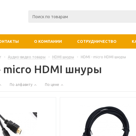
ОНТАКТЫ
О КОМПАНИИ
СОТРУДНИЧЕСТВО
К
г
-
Аудио-видео товары
-
HDMI шнуры
-
HDMI - micro HDMI шнуры
- micro HDMI шнуры
По алфавиту
По цене