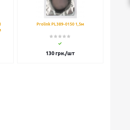
I
Prolink РL389-0150 1,5м
м
130
грн.
/шт