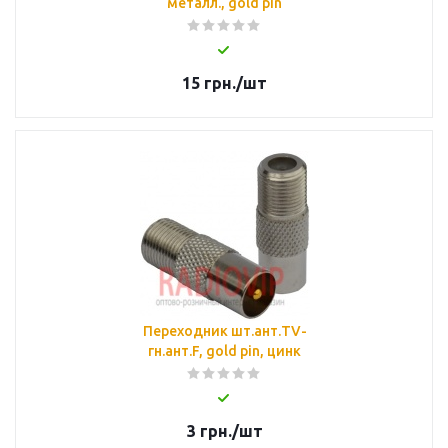
металл., gold pin
15
грн.
/шт
Переходник шт.ант.TV-
гн.ант.F, gold pin, цинк
3
грн.
/шт