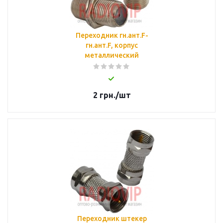
Переходник гн.ант.F-
гн.ант.F, корпус
металлический
2
грн.
/шт
Переходник штекер