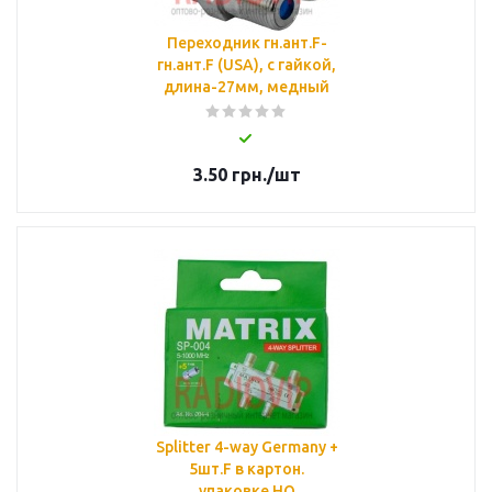
Переходник гн.ант.F-
гн.ант.F (USA), с гайкой,
длина-27мм, медный
3.50
грн.
/шт
Splitter 4-way Germany +
5шт.F в картон.
упаковке HQ