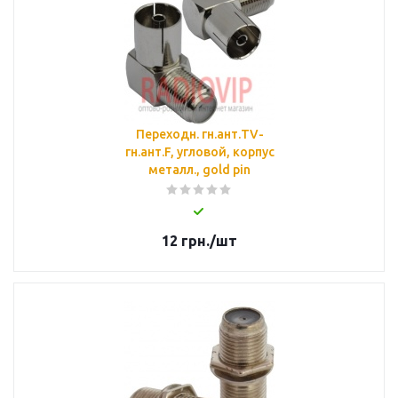
Переходн. гн.ант.TV-
гн.ант.F, угловой, корпус
металл., gold pin
12
грн.
/шт