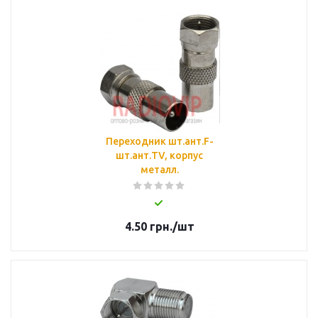
Переходник шт.ант.F-
шт.ант.TV, корпус
металл.
4.50
грн.
/шт