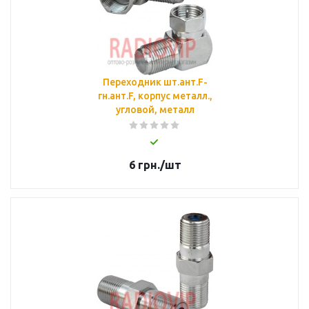
Переходник шт.ант.F-
гн.ант.F, корпус металл.,
угловой, металл
6
грн.
/шт