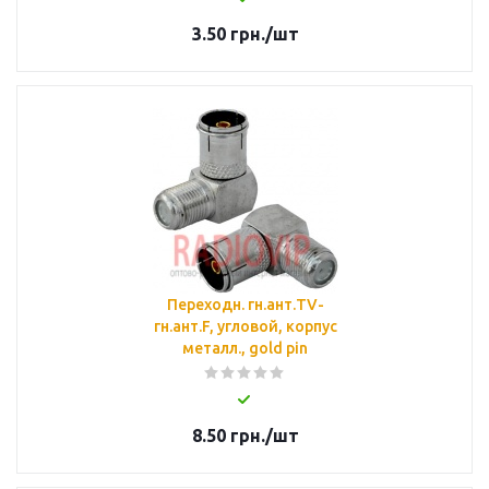
3.50
грн.
/шт
Переходн. гн.ант.TV-
гн.ант.F, угловой, корпус
металл., gold pin
8.50
грн.
/шт