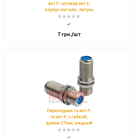
ант.F- штекер ант.F,
корпус металл., латунь
7
грн.
/шт
Переходник гн.ант.F-
гн.ант.F, с гайкой,
длина-27мм, медный