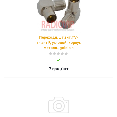
Переходн. шт.ант.TV-
гн.ант.F, угловой, корпус
металл., gold pin
7
грн.
/шт