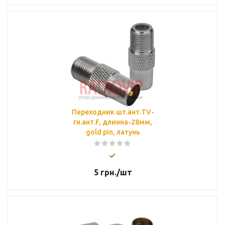
Переходник шт.ант.TV-
гн.ант.F, длинна-28мм,
gold pin, латунь
5
грн.
/шт