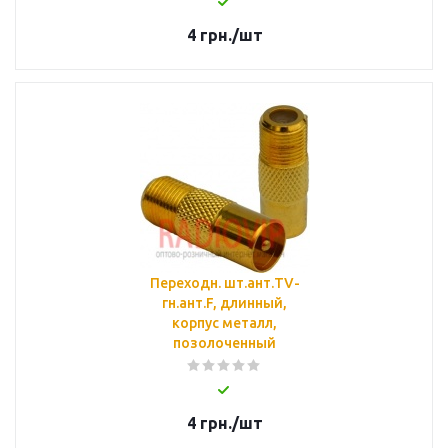
4
грн.
/шт
Переходн. шт.ант.TV-
гн.ант.F, длинный,
корпус металл,
позолоченный
4
грн.
/шт