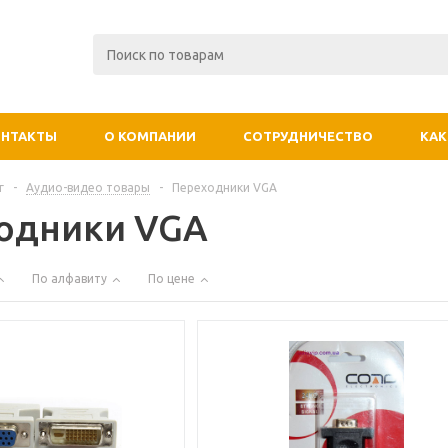
ОНТАКТЫ
О КОМПАНИИ
СОТРУДНИЧЕСТВО
КАК
г
-
Аудио-видео товары
-
Переходники VGA
одники VGA
По алфавиту
По цене