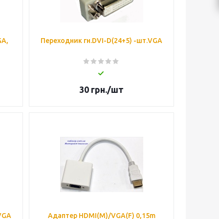
GA,
Переходник гн.DVI-D(24+5) -шт.VGA
30
грн.
/шт
.VGA
Адаптер HDMI(M)/VGA(F) 0,15m