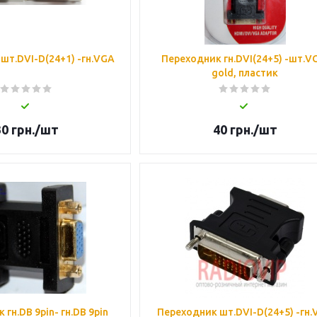
шт.DVI-D(24+1) -гн.VGA
Переходник гн.DVI(24+5) -шт.V
gold, пластик
30
грн.
/шт
40
грн.
/шт
гн.DB 9pin- гн.DB 9pin
Переходник шт.DVI-D(24+5) -гн