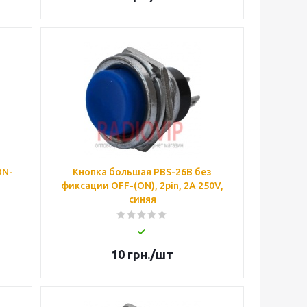
ON-
Кнопка большая PBS-26B без
фиксации OFF-(ON), 2pin, 2А 250V,
синяя
10
грн.
/шт