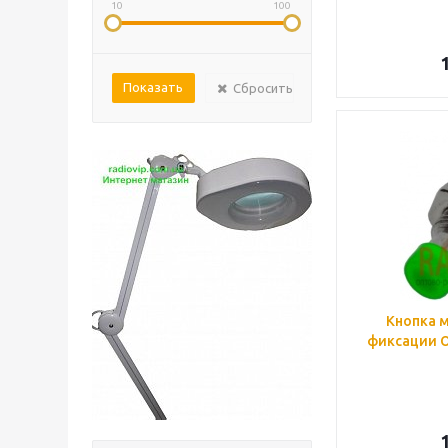
10
100
Сбросить
Кнопка м
фиксации ON