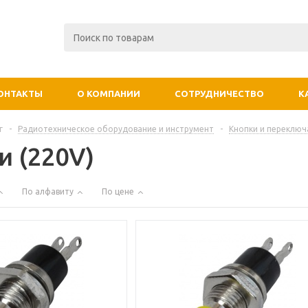
ОНТАКТЫ
О КОМПАНИИ
СОТРУДНИЧЕСТВО
К
г
-
Радиотехническое оборудование и инструмент
-
Кнопки и переключ
и (220V)
По алфавиту
По цене