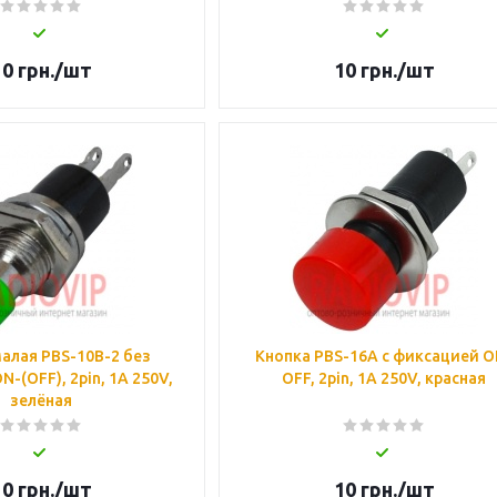
10
грн.
/шт
10
грн.
/шт
алая PBS-10B-2 без
Кнопка PBS-16А с фиксацией O
-(OFF), 2pin, 1А 250V,
OFF, 2pin, 1А 250V, красная
зелёная
10
грн.
/шт
10
грн.
/шт