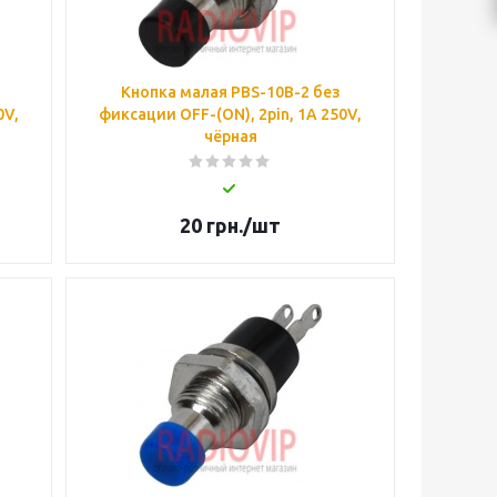
Кнопка малая PBS-10B-2 без
0V,
фиксации OFF-(ON), 2pin, 1А 250V,
чёрная
20
грн.
/шт