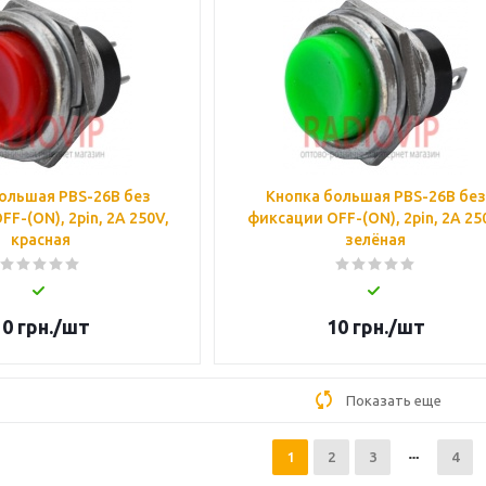
ольшая PBS-26B без
Кнопка большая PBS-26B без
F-(ON), 2pin, 2А 250V,
фиксации OFF-(ON), 2pin, 2А 25
красная
зелёная
10
грн.
/шт
10
грн.
/шт
Показать еще
1
2
3
4