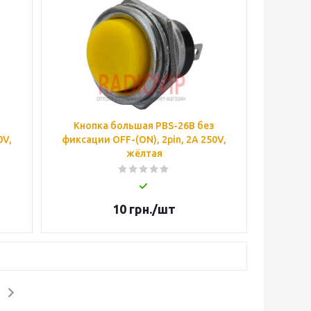
Кнопка большая PBS-26B без
0V,
фиксации OFF-(ON), 2pin, 2А 250V,
жёлтая
10
грн.
/шт