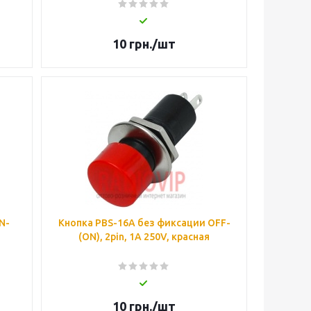
10
грн.
/шт
N-
Кнопка PBS-16А без фиксации OFF-
(ON), 2pin, 1А 250V, красная
10
грн.
/шт