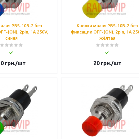
алая PBS-10B-2 без
Кнопка малая PBS-10B-2 без
F-(ON), 2pin, 1А 250V,
фиксации OFF-(ON), 2pin, 1А 25
синяя
жёлтая
20
грн.
/шт
20
грн.
/шт