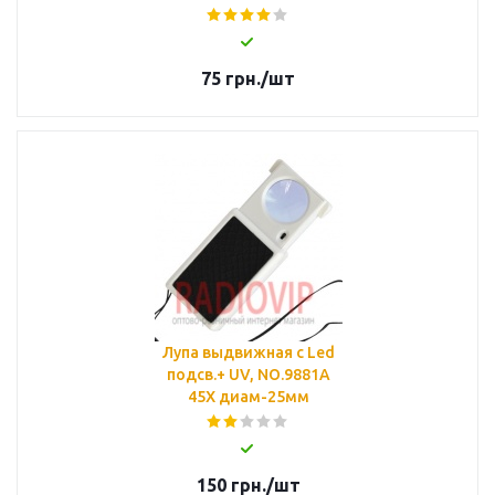
75
грн.
/шт
Лупа выдвижная с Led
подсв.+ UV, NO.9881А
45Х диам-25мм
150
грн.
/шт