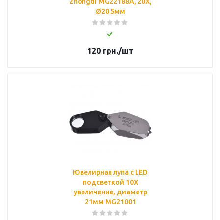
Zhongdi MG22188А, 20Х,
Ø20.5мм
120
грн.
/шт
Ювелирная лупа с LED
подсветкой 10X
увеличение, диаметр
21мм MG21001