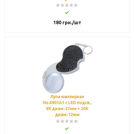
180
грн.
/шт
Лупа ювелирная
No.6901A1 с LED подсв.,
8Х диам-37мм + 20Х
диам-12мм