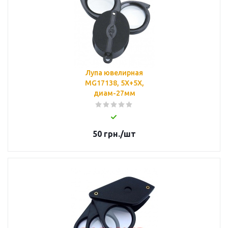
Лупа ювелирная
MG17138, 5X+5X,
диам-27мм
50
грн.
/шт