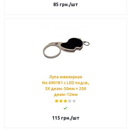
85
грн.
/шт
Лупа ювелирная
No.6901B1 с LED подсв.,
5Х диам-50мм + 20Х
диам-12мм
115
грн.
/шт