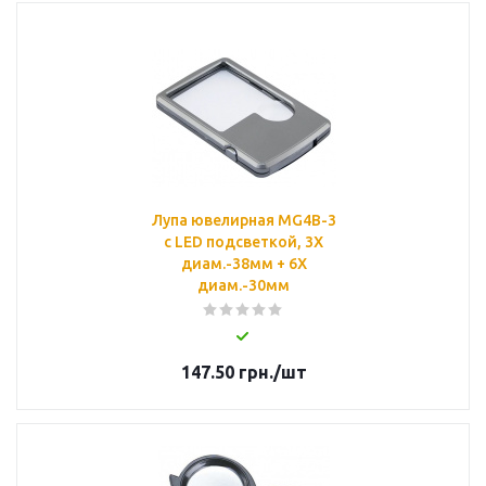
Лупа ювелирная MG4B-3
с LED подсветкой, 3Х
диам.-38мм + 6Х
диам.-30мм
147.50
грн.
/шт