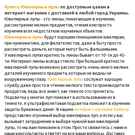
Купить Ювелирные лупы
по доступным ценам в
интернет магазине с доставкой в любой город Украины.
Ювелирные лупы - это линзы, помогающие в изучении,
рассмотрении мелких предметов, чтения или просто
изучения всех недостатков изучаемых объектов.
Ювелирные лупы
будут хорошим помощником ювелирам,
при нумизматике, для филателистов, даже в быту просто
рассмотреть деньги, которые могут быть фальшивыми.
У ювелирных лупах кратность линзы бывает от 10-ти до 45-
ти. Материал линзы всегда стекло. При большой кратности
ювелирной лупы возможно рассмотреть очень много мелких
деталей изучаемого предмета, которые не видны не
вооруженному глазу.
Ювелирные лупы
сослужат хорошую
службу даже просто в чтении мелкого текста производителя
продуктов, ведь все знают, как тяжело это прочитать.
Подсветка у многих луп поможет в использовании их в
темноте. А ультрафиолетовая подсветка поможет в изучении
защиты бумажных денег. В нашем
интернет магазине Radiovip
представлен огромный выбор ювелирных луп, и если у вас
вызывает затруднение в выборе нужной вам ювелирной
лупы, то мы вам поможем в этом. Просто свяжитесь с нами и
наши консультанты ответят на все ваши вопросы. Доставку