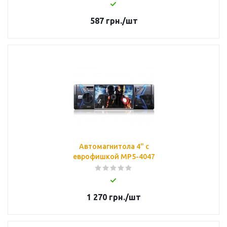
587
грн.
/шт
Автомагнитола 4" с
еврофишкой MP5-4047
1 270
грн.
/шт