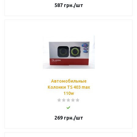
587
грн.
/шт
Автомобильные
Колонки TS 403 max
110w
269
грн.
/шт