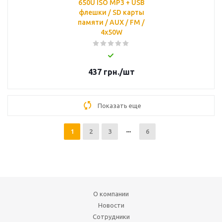
650U ISO MP3 + USB
флешки / SD карты
памяти / AUX / FM /
4x50W
437
грн.
/шт
Показать еще
1
2
3
6
О компании
Новости
Сотрудники