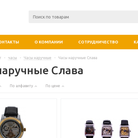
ОНТАКТЫ
О КОМПАНИИ
СОТРУДНИЧЕСТВО
К
г
-
часы
-
Часы наручные
-
Часы наручные Слава
наручные Слава
По алфавиту
По цене