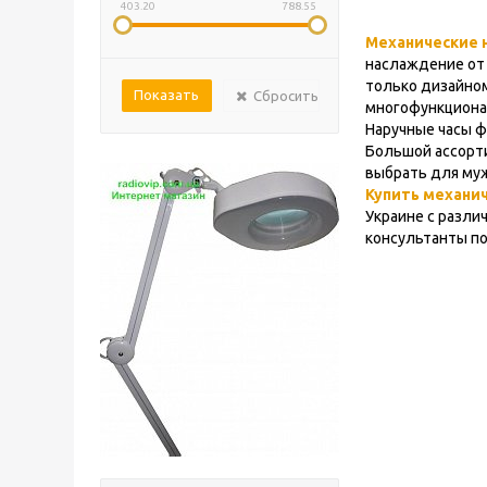
403.20
788.55
Механические 
наслаждение от 
только дизайном
Сбросить
многофункционал
Наручные часы ф
Большой ассорти
выбрать для муж
Купить механи
Украине с разли
консультанты по