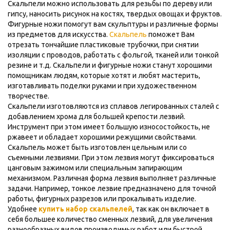
Скальпели можно использовать для резьбы по дереву или
гипсу, наносить рисунок на костях, твердых овощах и фруктов.
Фигурные ножи помогут вам скульптуры и различные формы
из предметов для искусства.
Скальпель
поможет Вам
отрезать тончайшие пластиковые трубочки, при снятии
изоляции с проводов, работать с фольгой, тканей или тонкой
резине и т.д. Скальпели и фигурные ножи станут хорошими
помощникам людям, которые хотят и любят мастерить,
изготавливать поделки руками и при художественном
творчестве.
Скальпели изготовляются из сплавов легированных сталей с
добавлением хрома для большей крепости лезвий.
Инструмент при этом имеет большую износостойкость, не
ржавеет и обладает хорошими режущими свойствами.
Скальпель может быть изготовлен цельным или со
съемными лезвиями. При этом лезвия могут фиксироваться
цанговым зажимом или специальным запирающим
механизмом. Различная форма лезвия выполняет различные
задачи. Например, тонкое лезвие предназначено для точной
работы, фигурных разрезов или прокалывать изделие.
Удобнее
купить набор скальпелей
, так как он включает в
себя большее количество сменных лезвий, для увеличения
разнообразных видов производимых работ или быстрой