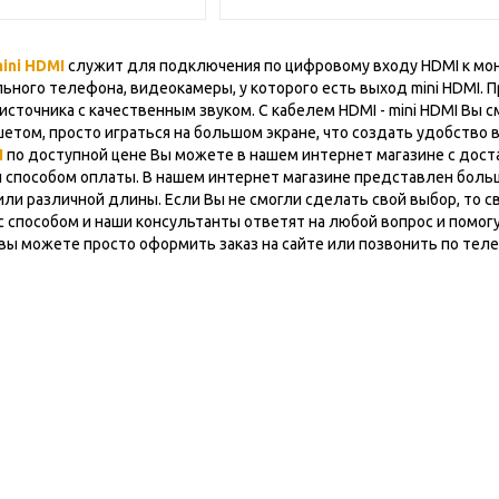
ini HDMI
служит для подключения по цифровому входу HDMI к мон
ьного телефона, видеокамеры, у которого есть выход mini HDMI. 
источника с качественным звуком. С кабелем HDMI - mini HDMI Вы 
етом, просто играться на большом экране, что создать удобство 
I
по доступной цене Вы можете в нашем интернет магазине с дост
 способом оплаты. В нашем интернет магазине представлен бол
 или различной длины. Если Вы не смогли сделать свой выбор, то
 способом и наши консультанты ответят на любой вопрос и помог
вы можете просто оформить заказ на сайте или позвонить по теле