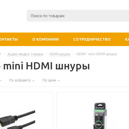
ОНТАКТЫ
О КОМПАНИИ
СОТРУДНИЧЕСТВО
К
г
-
Аудио-видео товары
-
HDMI шнуры
-
HDMI - mini HDMI шнуры
- mini HDMI шнуры
По алфавиту
По цене