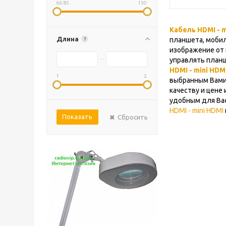
66.85
150
Кабель HDMI - m
Длина
планшета, мобил
?
изображение от 
управлять планш
HDMI - mini HDM
1
2
выбранным Вами
качеству и цене
удобным для Вас
HDMI - mini HDMI
Сбросить