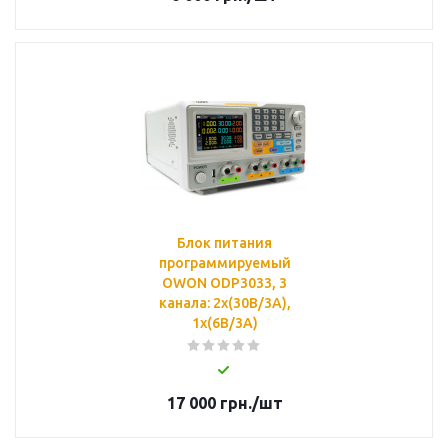
Блок питания
программируемый
OWON ODP3033, 3
канала: 2х(30В/3А),
1х(6В/3А)
17 000
грн.
/шт