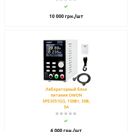
10 000
грн.
/шт
Лабораторный блок
питания OWON
SPE3051(U), 150Вт, 30В,
5А
6 000
грн.
/шт