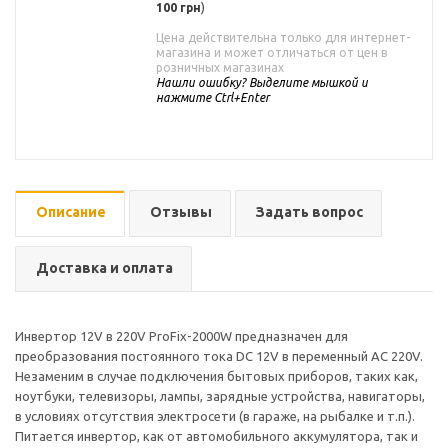
100 грн
)
Цена действительна только для интернет-
магазина и может отличаться от цен в
розничных магазинах
Нашли ошибку? Выделите мышкой и
нажмите Ctrl+Enter
Описание
Отзывы
Задать вопрос
Доставка и оплата
Инвертор 12V в 220V ProFix-2000W предназначен для
преобразования постоянного тока DC 12V в переменный AC 220V.
Незаменим в случае подключения бытовых приборов, таких как,
ноутбуки, телевизоры, лампы, зарядные устройства, навигаторы,
в условиях отсутствия электросети (в гараже, на рыбалке и т.п.).
Питается инвертор, как от автомобильного аккумулятора, так и