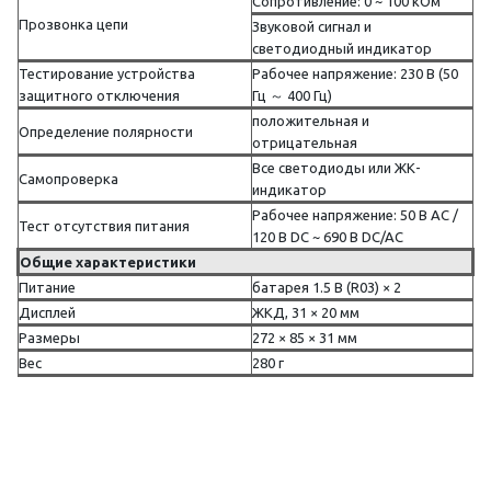
Сопротивление: 0 ~ 100 кОм
Прозвонка цепи
Звуковой сигнал и
светодиодный индикатор
Тестирование устройства
Рабочее напряжение: 230 В (50
защитного отключения
Гц ～ 400 Гц)
положительная и
Определение полярности
отрицательная
Все светодиоды или ЖК-
Самопроверка
индикатор
Рабочее напряжение: 50 В AC /
Тест отсутствия питания
120 В DC ~ 690 В DC/AC
Общие характеристики
Питание
батарея 1.5 В (R03) × 2
Дисплей
ЖКД, 31 × 20 мм
Размеры
272 × 85 × 31 мм
Вес
280 г