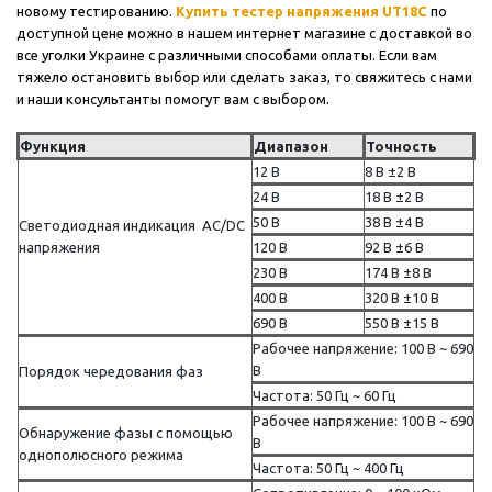
новому тестированию.
Купить тестер напряжения UT18C
по
доступной цене можно в нашем интернет магазине с доставкой во
все уголки Украине с различными способами оплаты. Если вам
тяжело остановить выбор или сделать заказ, то свяжитесь с нами
и наши консультанты помогут вам с выбором.
Функция
Диапазон
Точность
12 В
8 В ±2 В
24 В
18 В ±2 В
50 В
38 В ±4 В
Светодиодная индикация AC/DC
напряжения
120 В
92 В ±6 В
230 В
174 В ±8 В
400 В
320 В ±10 В
690 В
550 В ±15 В
Рабочее напряжение: 100 В ~ 690
В
Порядок чередования фаз
Частота: 50 Гц ~ 60 Гц
Рабочее напряжение: 100 В ~ 690
Обнаружение фазы с помощью
В
однополюсного режима
Частота: 50 Гц ~ 400 Гц