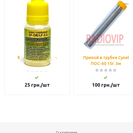
Флюс паяльный SF-
Припой в трубке Cynel
OR/LF-3.5 (10 мл)
ПОС-60 15г. 3м
25
грн.
/шт
100
грн.
/шт
О компании