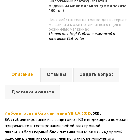
Наложенный платеж( Оплата в
отделении
минимальная сумма заказа
100 грн
)
Цена действительна только для интернет-
магазина и может отличаться от цен в
розничных магазинах
Нашли ошибку? Выделите мышкой и
нажмите Ctrl+Enter
Описание
Отзывы
Задать вопрос
Доставка и оплата
Лабораторный блок питания YIHUA 603D
, 60B,
3A
стабилизированный, с защитой от КЗ и индикацией поможет
при ремонте и тестировании любой электронной
платы
.
Лабораторный блок питания YIHUA 603D - недорогой
одноканальный низковольтный источник регулируемого