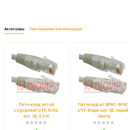
Аксессуары
Персональные рекомендации
Патч-корд литой
Патчкорд шт.8Р8С- 8Р8С,
Logicpower UTP, RJ45,
UTP 4пары кат-5Е, серый,
кат. 5Е, 0,5 m
1метр