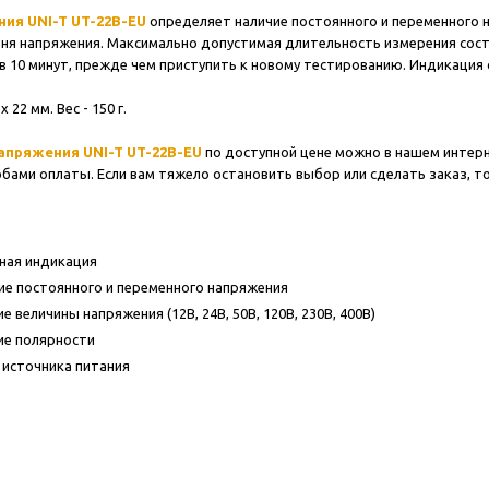
ия UNI-T UT-22B-EU
определяет наличие постоянного и переменного н
ня напряжения. Максимально допустимая длительность измерения сост
в 10 минут, прежде чем приступить к новому тестированию. Индикация
 22 мм. Вес - 150 г.
апряжения UNI-T UT-22B-EU
по доступной цене можно в нашем интерне
бами оплаты. Если вам тяжело остановить выбор или сделать заказ, то
ная индикация
е постоянного и переменного напряжения
 величины напряжения (12В, 24В, 50В, 120В, 230В, 400В)
ие полярности
 источника питания