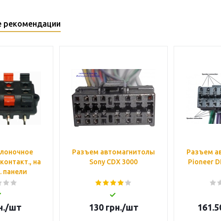
е рекомендации
олоночное
Разъем автомагнитолы
Разъем а
контакт., на
Sony CDX 3000
Pioneer D
. панели
н.
/шт
130
грн.
/шт
161.5