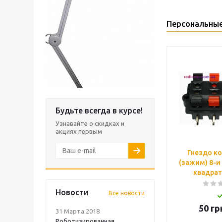
Персональны
Будьте всегда в курсе!
Узнавайте о скидках и
акциях первым
Гнездо к
(зажим) 8-и 
квадрат
Новости
Все новости
50
гр
31 Марта 2018
Роботизированная