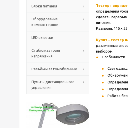
Тестер напряжен
Блоки питания
определения уров
сделать перерыв 
Оборудование
питания.
компьютерное
Размеры: 116 x 33 x
LED вывески
Купить тестер н
различными спосо
Стабилизаторы
выбором.
напряжения
Особенности
Светодиод
Разъёмы автомобильные
Обнаружени
Пульты дистанционного
Определение
управления
Определен
Работа без