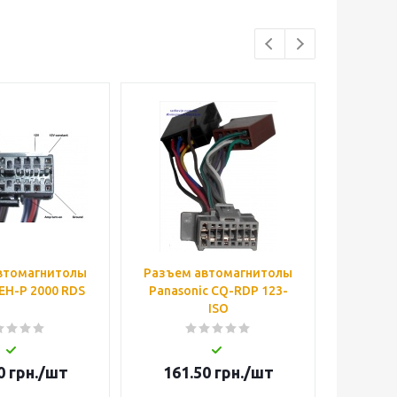
втомагнитолы
Разъем автомагнитолы
Штеке
EH-P 2000 RDS
Panasonic CQ-RDP 123-
обжи
ISO
0
грн.
/шт
161.50
грн.
/шт
2