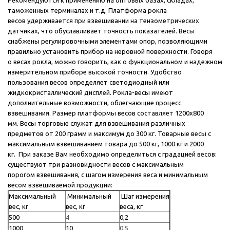
Рекомендуются к применению на оптовых базах, складах,
таможенных терминалах и т.д. Платформа рокла
весов удерживается при взвешивании на тензометрических
датчиках, что обуславливает точность показателей. Весы
снабжены регулировочными элементами опор, позволяющими
правильно установить прибор на неровной поверхности. Говоря
о весах рокла, можно говорить, как о функциональном и надежном
измерительном приборе высокой точности. Удобство
пользования весов определяет светодиодный или
жидкокристаллический дисплей. Рокла-весы имеют
дополнительные возможности, облегчающие процесс
взвешивания. Размер платформы весов
сост
авляет 1200х800
мм.
Весы торговые служат для взвешивания различных
предметов от 200 грамм и максимум до 300 кг.
Товарные весы с
максимальным взвешиванием товара до 500 кг, 1000 кг и 2000
кг.
При заказе Вам необходимо определиться с градацией весов:
существуют три разновидности весов с максимальным
порогом взвешивания, с шагом измерения веса и минимальным
весом взвешиваемой продукции:
Максимальный
Минимальный
Шаг измерения
вес, кг
вес, кг
веса, кг
500
4
0,2
1000
10
0,5