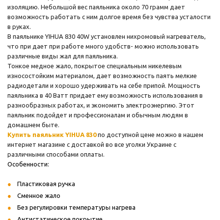
изоляцию. Небольшой вес паяльника около 70 грамм дает
возможность работать с ним долгое время без чувства усталости
в руках.
В паяльнике YIHUA 830 40W установлен нихромовый нагреватель,
что при дает при работе много удобств- можно использовать
различные виды жал для паяльника.
Тонкое медное жало, покрытое специальным никелевым
износостойким материалом, дает возможность паять мелкие
радиодетали и хорошо удерживать на себе припой. Мощность
паяльника в 40 Ватт придает ему возможность использования в
разнообразных работах, и экономить электроэнергию. Этот
паяльник подойдет и профессионалам и обычным людям в
домашнем быте.
Купить паяльник YIHUA 830
по доступной цене можно в нашем
интернет магазине с доставкой во все уголки Украине с
различными способами оплаты.
Особенности:
Пластиковая ручка
Сменное жало
Без регулировки температуры нагрева
Антистатическое покрытие