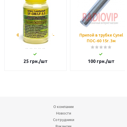
Флюс паяльный SF-
Припой в трубке Cynel
OR/LF-3.5 (10 мл)
ПОС-60 15г. 3м
25
грн.
/шт
100
грн.
/шт
О компании
Новости
Сотрудники
Вакансии